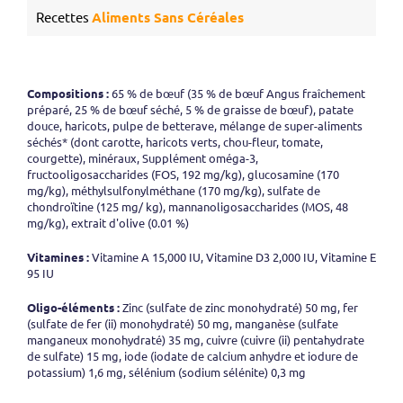
Recettes
Aliments Sans Céréales
Compositions :
65 % de bœuf (35 % de bœuf Angus fraîchement
préparé, 25 % de bœuf séché, 5 % de graisse de bœuf), patate
douce, haricots, pulpe de betterave, mélange de super-aliments
séchés* (dont carotte, haricots verts, chou-fleur, tomate,
courgette), minéraux, Supplément oméga-3,
fructooligosaccharides (FOS, 192 mg/kg), glucosamine (170
mg/kg), méthylsulfonylméthane (170 mg/kg), sulfate de
chondroïtine (125 mg/ kg), mannanoligosaccharides (MOS, 48
mg/kg), extrait d'olive (0.01 %)
Vitamines :
Vitamine A 15,000 IU, Vitamine D3 2,000 IU, Vitamine E
95 IU
Oligo-éléments :
Zinc (sulfate de zinc monohydraté) 50 mg, fer
(sulfate de fer (ii) monohydraté) 50 mg, manganèse (sulfate
manganeux monohydraté) 35 mg, cuivre (cuivre (ii) pentahydrate
de sulfate) 15 mg, iode (iodate de calcium anhydre et iodure de
potassium) 1,6 mg, sélénium (sodium sélénite) 0,3 mg