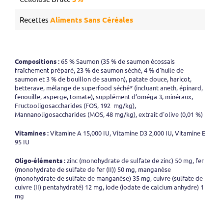
Recettes
Aliments Sans Céréales
Compositions :
65 % Saumon (35 % de saumon écossais
fraîchement préparé, 23 % de saumon séché, 4 % d'huile de
saumon et 3 % de bouillon de saumon), patate douce, haricot,
betterave, mélange de superfood séché* (incluant aneth, épinard,
fenouille, asperge, tomate), supplément d’oméga 3, minéraux,
Fructooligosaccharides (FOS, 192 mg/kg),
Mannanoligosaccharides (MOS, 48 mg/kg), extrait d'olive (0,01 %)
Vitamines :
Vitamine A 15,000 IU, Vitamine D3 2,000 IU, Vitamine E
95 IU
Oligo-éléments :
zinc (monohydrate de sulfate de zinc) 50 mg, fer
(monohydrate de sulfate de fer (II)) 50 mg, manganèse
(monohydrate de sulfate de manganèse) 35 mg, cuivre (sulfate de
cuivre (II) pentahydraté) 12 mg, iode (iodate de calcium anhydre) 1
mg