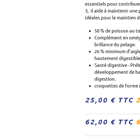
essentiels pour contribuer
3, il aide à maintenir une
idéales pour le maintien d
50 % de poisson au t
Complément en oméga-3
brillance du pelage.
26 % minimum d’aigle
hautement digestibles
Santé digestive - Pr
développement de bact
digestion.
croquettes de forme 
25,00 € TTC
2
62,00 € TTC
6