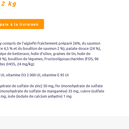
12 kg
aie à la livraison
 compris de l’aiglefin fraîchement préparé 26%, du saumon
uite 4,5 % et du bouillon de saumon 2 %), patate douce (24 %),
pe de betterave, huile d’olive, graines de lin, huile de
,3 %), bouillon de légumes, Fructooligosaccharides (FOS, 96
des (MOS, 24 mg/kg)
UI, vitamine D3 2 000 UI, vitamine E 95 UI
ydrate de sulfate de zinc) 50 mg, fer (monohydrate de sulfate
 (monohydrate de sulfate de manganèse) 35 mg, cuivre (sulfate
12 mg, iode (iodate de calcium anhydre) 1 mg