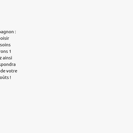
pagnon :
oisir
esoins
rons 1
z ainsi
espondra
de votre
oûts !