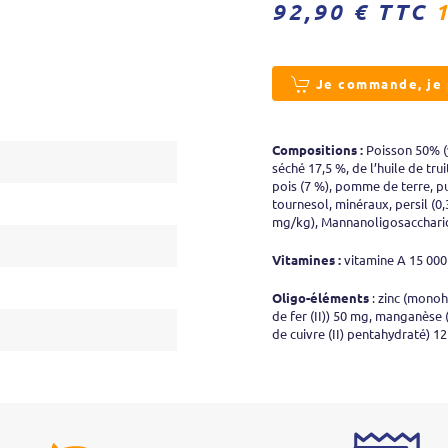
92,90 € TTC
Je commande, je p
Compositions :
Poisson 50% (y
séché 17,5 %, de l’huile de tr
pois (7 %), pomme de terre, pul
tournesol, minéraux, persil (0
mg/kg), Mannanoligosacchari
Vitamines :
vitamine A 15 000 
Oligo-éléments
:
zinc (monoh
de fer (II)) 50 mg, manganèse
de cuivre (II) pentahydraté) 