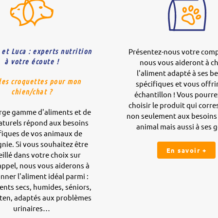
 et Luca : experts nutrition
Présentez-nous votre com
à votre écoute !
nous vous aideront à ch
l'aliment adapté à ses b
les croquettes pour mon
spécifiques et vous offri
chien/chat ?
échantillon ! Vous pourre
choisir le produit qui corr
arge gamme d'aliments et de
non seulement aux besoins 
aturels répond aux besoins
animal mais aussi à ses g
fiques de vos animaux de
ie. Si vous souhaitez être
En savoir +
illé dans votre choix sur
appel, nous vous aiderons à
onner l'aliment idéal parmi :
ents secs, humides, séniors,
uten, adaptés aux problèmes
urinaires…