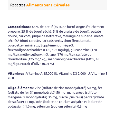
Recettes
Aliments Sans Céréales
Compositions :
65 % de bœuf (35 % de bœuf Angus fraîchement
préparé, 25 % de bœuf séché, 5 % de graisse de bœuf), patate
douce, haricots, pulpe de betterave, mélange de super-aliments
séchés* (dont carotte, haricots verts, chou-fleur, tomate,
courgette), minéraux, Supplément oméga-3,
fructooligosaccharides (FOS, 192 mg/kg), glucosamine (170
mg/kg), méthylsulfonylméthane (170 mg/kg), sulfate de
chondroïtine (125 mg/ kg), mannanoligosaccharides (MOS, 48
mg/kg), extrait d'olive (0.01 %)
Vitamines :
Vitamine A 15,000 IU, Vitamine D3 2,000 IU, Vitamine E
95 IU
Oligo-éléments :
Zinc (sulfate de zinc monohydraté) 50 mg, fer
(sulfate de fer (ii) monohydraté) 50 mg, manganèse (sulfate
manganeux monohydraté) 35 mg, cuivre (cuivre (ii) pentahydrate
de sulfate) 15 mg, iode (iodate de calcium anhydre et iodure de
potassium) 1,6 mg, sélénium (sodium sélénite) 0,3 mg